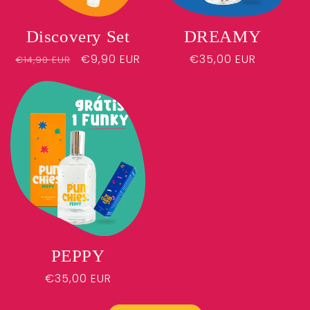
DREAMY
Discovery Set
Preço
€35,00 EUR
Preço
Preço
€9,90 EUR
€14,90 EUR
normal
normal
de
saldo
PEPPY
Preço
€35,00 EUR
normal