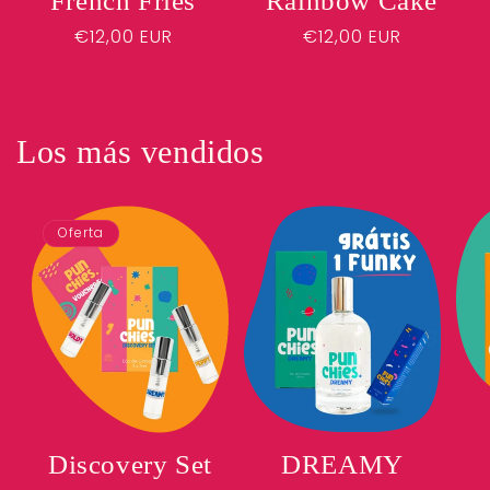
French Fries
Rainbow Cake
Precio
€12,00 EUR
Precio
€12,00 EUR
habitual
habitual
Los más vendidos
Oferta
DREAMY
Discovery Set