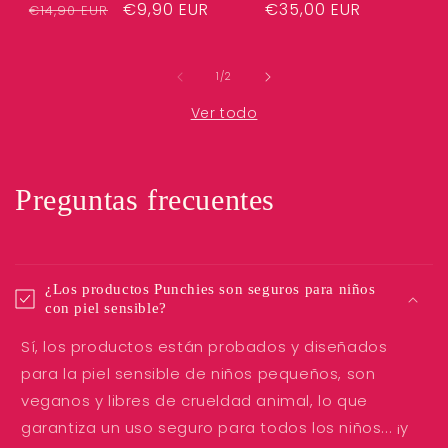
Precio
€35,00 EUR
Precio
Precio
€9,90 EUR
€14,90 EUR
habitual
habitual
de
oferta
de
1
/
2
Ver todo
Preguntas frecuentes
¿Los productos Punchies son seguros para niños
con piel sensible?
Sí, los productos están probados y diseñados
para la piel sensible de niños pequeños, son
veganos y libres de crueldad animal, lo que
garantiza un uso seguro para todos los niños... ¡y