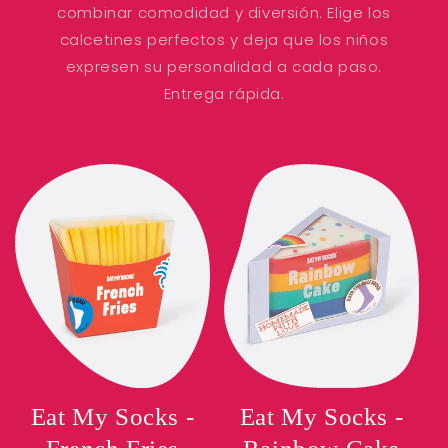
combinar comodidad y diversión. Elige los
calcetines perfectos y deja que los niños
expresen su personalidad a cada paso.
Entrega rápida.
Eat My Socks -
Eat My Socks -